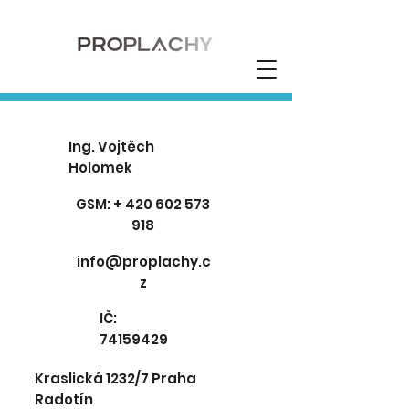
Ing. Vojtěch
Holomek
GSM: + 420 602 573
918
info@proplachy.c
z
IČ:
74159429
Kraslická 1232/7 Praha
Radotín